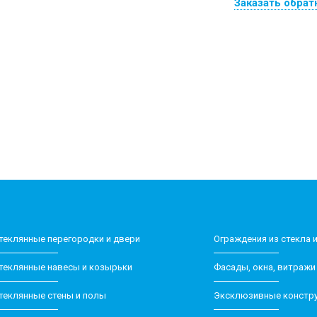
Заказать обрат
Стеклянные перегородки и двери
Ограждения из стекла 
теклянные навесы и козырьки
Фасады, окна, витражи
теклянные стены и полы
Эксклюзивные констру