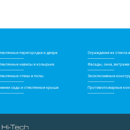
Стеклянные перегородки и двери
Ограждения из стекла 
теклянные навесы и козырьки
Фасады, окна, витражи
теклянные стены и полы
Эксклюзивные констру
имние сады и стеклянные крыши
Противопожарные кон